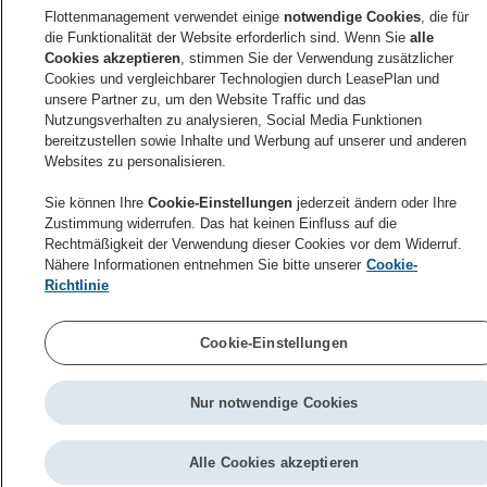
Fahrzeug in die Werkstatt bringen
Flottenmanagement verwendet einige
notwendige Cookies
, die für
Füllen Sie den entsprechend gekennzeichneten Teil
die Funktionalität der Website erforderlich sind. Wenn Sie
alle
des Service-/ Reifenscheines vollständig aus
Cookies akzeptieren
, stimmen Sie der Verwendung zusätzlicher
Geben Sie den ausgefüllten Service-/Reifenschein
Cookies und vergleichbarer Technologien durch LeasePlan und
bitte unbedingt vor Auftragserteilung in der Werkstatt
unsere Partner zu, um den Website Traffic und das
ab
Nutzungsverhalten zu analysieren, Social Media Funktionen
Die Verrechnung der bezogenen Leistungen erfolgt
bereitzustellen sowie Inhalte und Werbung auf unserer und anderen
direkt über die Flottenmanagement GmbH
Websites zu personalisieren.
Sie können Ihre
Cookie-Einstellungen
jederzeit ändern oder Ihre
Zustimmung widerrufen. Das hat keinen Einfluss auf die
Rechtmäßigkeit der Verwendung dieser Cookies vor dem Widerruf.
Tanken
:
:
Reifen
Nähere Informationen entnehmen Sie bitte unserer
Cookie-
Richtlinie
Cookie-Einstellungen
Nur notwendige Cookies
Alle Cookies akzeptieren