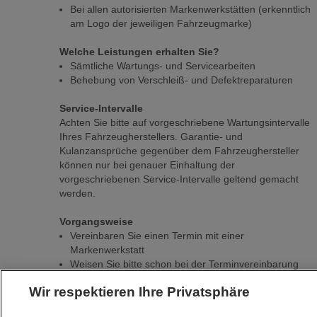
Bei allen autorisierten Markenwerkstätten (erkenntlich
am Logo der jeweiligen Fahrzeugmarke)
Welche Leistungen erhalten Sie?
Sämtliche Wartungs- und Servicearbeiten
Behebung von Verschleiß- und Defektreparaturen
Service-Intervalle
Achten Sie bitte auf vorgeschriebene Wartungsintervalle
Ihres Fahrzeugherstellers. Garantie- und
Kulanzansprüche gegenüber dem Fahrzeughersteller
können nur bei genauer Einhaltung der
vorgeschriebenen Service-Intervalle geltend gemacht
werden.
Vorgangsweise
Vereinbaren Sie einen Termin mit einer
Markenwerkstatt
Weisen Sie bitte schon bei der Terminvereinbarung
unbedingt darauf hin, dass es sich dabei um ein durch
Wir respektieren Ihre Privatsphäre
s Leasing gemanagtes Fahrzeug handelt
Weisen Sie Ihre ServiceCard vor, wenn Sie das