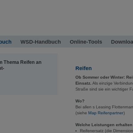
buch
WSD-Handbuch
Online-Tools
Downlo
zum Thema Reifen an
Reifen
t-
Ob Sommer oder Winter: Rei
Einsatz.
Als einzige Verbindu
Straße sind sie ein wichtiger Fa
Wo?
Bei allen s Leasing Flottenm
(siehe
Map Reifenpartner
)
Welche Leistungen erhalten
Reifenersatz (die Dimensio