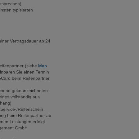
ntsprechen)
insten typisierten
 einer Vertragsdauer ab 24
eifenpartner (siehe
Map
einbaren Sie einen Termin
ceCard beim Reifenpartner
rechend gekennzeichneten
ines vollständig aus
nhang)
 Service-/Reifenschein
lung beim Reifenpartner ab
nen Leistungen erfolgt
nagement GmbH