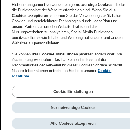
Fahrzeug in die Werkstatt bringen
Flottenmanagement verwendet einige
notwendige Cookies
, die für
Füllen Sie den entsprechend gekennzeichneten Teil
die Funktionalität der Website erforderlich sind. Wenn Sie
alle
des Service-/ Reifenscheines vollständig aus
Cookies akzeptieren
, stimmen Sie der Verwendung zusätzlicher
Geben Sie den ausgefüllten Service-/Reifenschein
Cookies und vergleichbarer Technologien durch LeasePlan und
bitte unbedingt vor Auftragserteilung in der Werkstatt
unsere Partner zu, um den Website Traffic und das
ab
Nutzungsverhalten zu analysieren, Social Media Funktionen
Die Verrechnung der bezogenen Leistungen erfolgt
bereitzustellen sowie Inhalte und Werbung auf unserer und anderen
direkt über die Flottenmanagement GmbH
Websites zu personalisieren.
Sie können Ihre
Cookie-Einstellungen
jederzeit ändern oder Ihre
Zustimmung widerrufen. Das hat keinen Einfluss auf die
Rechtmäßigkeit der Verwendung dieser Cookies vor dem Widerruf.
Tanken
:
:
Reifen
Nähere Informationen entnehmen Sie bitte unserer
Cookie-
Richtlinie
Cookie-Einstellungen
Nur notwendige Cookies
Alle Cookies akzeptieren