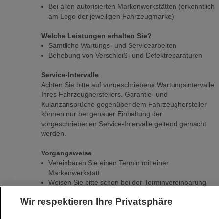
Bei allen autorisierten Markenwerkstätten (erkenntlich
am Logo der jeweiligen Fahrzeugmarke)
Welche Leistungen erhalten Sie?
Sämtliche Wartungs- und Servicearbeiten
Behebung von Verschleiß- und Defektreparaturen
Service-Intervalle
Achten Sie bitte auf vorgeschriebene Wartungsintervalle
Ihres Fahrzeugherstellers. Garantie- und
Kulanzansprüche gegenüber dem Fahrzeughersteller
können nur bei genauer Einhaltung der
vorgeschriebenen Service-Intervalle geltend gemacht
werden.
Vorgangsweise
Vereinbaren Sie einen Termin mit einer
Markenwerkstatt
Weisen Sie bitte schon bei der Terminvereinbarung
unbedingt darauf hin, dass es sich dabei um ein durch
Wir respektieren Ihre Privatsphäre
s Leasing gemanagtes Fahrzeug handelt
Weisen Sie Ihre ServiceCard vor, wenn Sie das