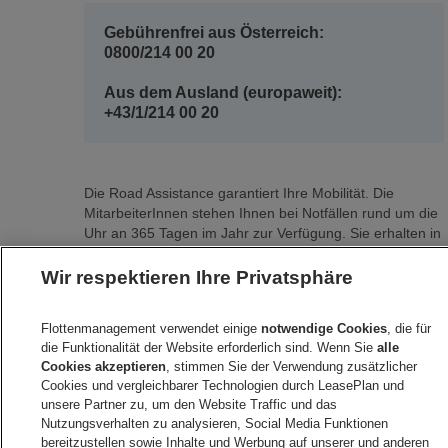
Gebührenfrei aus Österreich:
0800/214 00 20
Aus dem Ausland (europaweit):
+43/1/214 00 20
Die Road Assistance garantiert Ihre Mobilität. Die
MitarbeiterInnen stehen Ihnen bei Notfällen rund um die
Uhr an 365 Tagen im Jahr zur Verfügung. Sie erhalten in
ganz Europa Hilfe.
Wir respektieren Ihre Privatsphäre
Die MitarbeiterInnen der Road Assistance des
Flottenmanagements von s Leasing sprechen deutsch
Flottenmanagement verwendet einige
notwendige Cookies
, die für
und englisch.
die Funktionalität der Website erforderlich sind. Wenn Sie
alle
Cookies akzeptieren
, stimmen Sie der Verwendung zusätzlicher
Leistungsumfang
Cookies und vergleichbarer Technologien durch LeasePlan und
Mobilitäts- und Unfallhilfe
unsere Partner zu, um den Website Traffic und das
Abschleppen
Nutzungsverhalten zu analysieren, Social Media Funktionen
Rücktransport
bereitzustellen sowie Inhalte und Werbung auf unserer und anderen